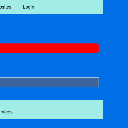
bsites
Login
ervices