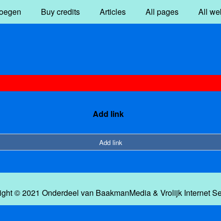
oegen
Buy credits
Articles
All pages
All we
Add link
Add link
ight © 2021 Onderdeel van
BaakmanMedia
&
Vrolijk Internet S